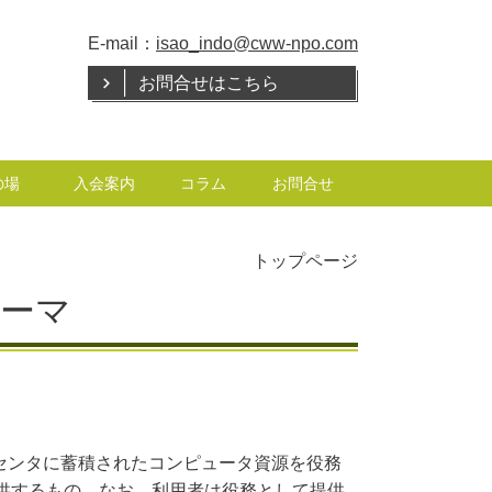
E-mail：
isao_indo@cww-npo.com
お問合せはこちら
の場
入会案内
コラム
お問合せ
トップページ
テーマ
センタに蓄積されたコンピュータ資源を役務
供するもの。なお、利用者は役務として提供