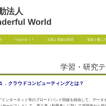
動法人
derful World
介
つながるＩＴ
元気と革新の経営
安楽と癒し
学習・研究
１．クラウドコンピューティングとは？
“インターネット等のブロードバンド回線を経由して、データ
（サービス）として、第三者（利用者）に対して遠隔地から提